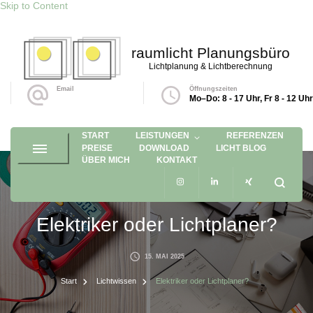
Skip to Content
raumlicht Planungsbüro
Lichtplanung & Lichtberechnung
Email
Öffnungszeiten
info@raumlicht.de
Mo–Do: 8 - 17 Uhr, Fr 8 - 12 Uhr
START
LEISTUNGEN
REFERENZEN
PREISE
DOWNLOAD
LICHT BLOG
ÜBER MICH
KONTAKT
Elektriker oder Lichtplaner?
15. MAI 2025
Start
Lichtwissen
Elektriker oder Lichtplaner?