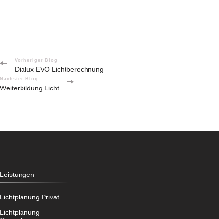
Post
Vorheriger Blog
Dialux EVO Lichtberechnung
Navigation
Nächster Blog
Weiterbildung Licht
Leistungen
Lichtplanung Privat
Lichtplanung